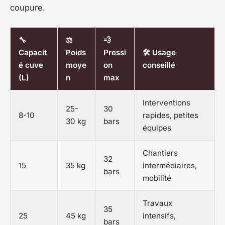
coupure.
🔧
⚖️
💨
Capacit
Poids
Pressi
🛠️ Usage
é cuve
moye
on
conseillé
(L)
n
max
Interventions
25-
30
8-10
rapides, petites
30 kg
bars
équipes
Chantiers
32
15
35 kg
intermédiaires,
bars
mobilité
Travaux
35
25
45 kg
intensifs,
bars